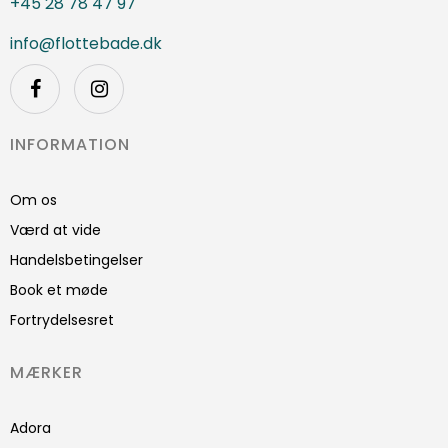
+45 28 78 47 97
info@flottebade.dk
INFORMATION
Om os
Værd at vide
Handelsbetingelser
Book et møde
Fortrydelsesret
MÆRKER
Adora