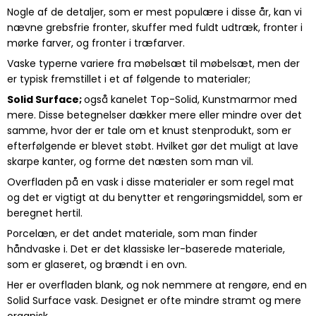
Nogle af de detaljer, som er mest populære i disse år, kan vi
nævne grebsfrie fronter, skuffer med fuldt udtræk, fronter i
mørke farver, og fronter i træfarver.
Vaske typerne variere fra møbelsæt til møbelsæt, men der
er typisk fremstillet i et af følgende to materialer;
Solid Surface;
også kanelet Top-Solid, Kunstmarmor med
mere. Disse betegnelser dækker mere eller mindre over det
samme, hvor der er tale om et knust stenprodukt, som er
efterfølgende er blevet støbt. Hvilket gør det muligt at lave
skarpe kanter, og forme det næsten som man vil.
Overfladen på en vask i disse materialer er som regel mat
og det er vigtigt at du benytter et rengøringsmiddel, som er
beregnet hertil.
Porcelæn, er det andet materiale, som man finder
håndvaske i. Det er det klassiske ler-baserede materiale,
som er glaseret, og brændt i en ovn.
Her er overfladen blank, og nok nemmere at rengøre, end en
Solid Surface vask. Designet er ofte mindre stramt og mere
organisk.