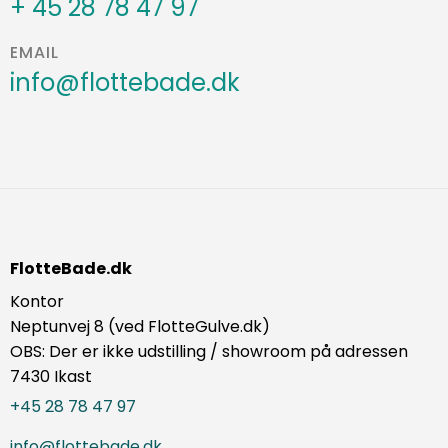
+ 45 28 78 47 97
EMAIL
info@flottebade.dk
FlotteBade.dk
Kontor
Neptunvej 8 (ved FlotteGulve.dk)
OBS: Der er ikke udstilling / showroom på adressen
7430 Ikast
+45 28 78 47 97
info@flottebade.dk