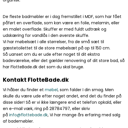
De fleste badmøbler er i dag fremstillet i MDF, som har fået
påført en overflade, som kan være en folie, melamin, eller
en malet overflade. Skuffer er med fuldt udtræk og
udskæring for vandlås i den øverste skuffe.
Vi har møbelsæt i alle størrelser, fra de små sæt til
gæstetoilettet til de store møbelsæt på op til 150 cm.
Så uanset om du er ude efter noget til dit ekstra
badeværelse, eller det gælder renovering af dit store bad, så
har FlotteBade.dk det som du skal bruge.
Kontakt FlotteBade.dk
Vi håber du finder et
møbel
, som falder I din smag. Men
skulle du være ude efter noget andet, end det du finder på
disse sider! Så er vi ikke længere end et telefon opkald, eller
en e-mail væk, ring på 28784797, eller skriv
på
info@flottebade.dk
, Vi har mange års erfaring med salg
af bademøbler.