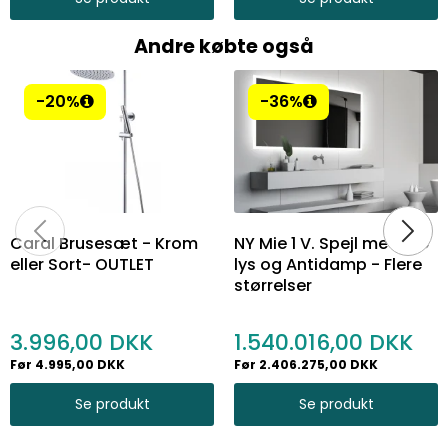
Andre købte også
-20%
-36%
Caral Brusesæt - Krom
NY Mie 1 V. Spejl med LED
eller Sort- OUTLET
lys og Antidamp - Flere
størrelser
3.996,00
1.540.016,00
Før 4.995,00 DKK
Før 2.406.275,00 DKK
Se produkt
Se produkt