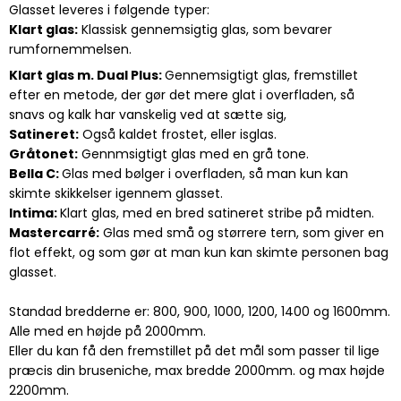
Glasset leveres i følgende typer:
Klart glas:
Klassisk gennemsigtig glas, som bevarer
rumfornemmelsen.
Klart glas m. Dual Plus:
Gennemsigtigt glas, fremstillet
efter en metode, der gør det mere glat i overfladen, så
snavs og kalk har vanskelig ved at sætte sig,
Satineret:
Også kaldet frostet, eller isglas.
Gråtonet:
Gennmsigtigt glas med en grå tone.
Bella C:
Glas med bølger i overfladen, så man kun kan
skimte skikkelser igennem glasset.
Intima:
Klart glas, med en bred satineret stribe på midten.
Mastercarré:
Glas med små og størrere tern, som giver en
flot effekt, og som gør at man kun kan skimte personen bag
glasset.
Standad bredderne er: 800, 900, 1000, 1200, 1400 og 1600mm.
Alle med en højde på 2000mm.
Eller du kan få den fremstillet på det mål som passer til lige
præcis din bruseniche, max bredde 2000mm. og max højde
2200mm.