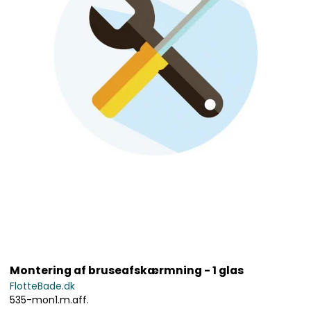
Montering af bruseafskærmning - 1 glas
FlotteBade.dk
535-mon1.m.aff.