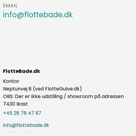
EMAIL
info@flottebade.dk
FlotteBade.dk
Kontor
Neptunvej 8 (ved FlotteGulve.dk)
OBS: Der er ikke udstilling / showroom på adressen
7430 Ikast
+45 28 78 47 97
info@flottebade.dk