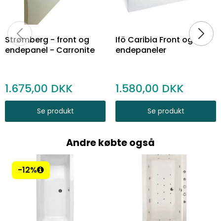
Strømberg - front og
Ifö Caribia Front og
endepanel - Carronite
endepaneler
1.675,00
1.580,00
Se produkt
Se produkt
Andre købte også
-12%