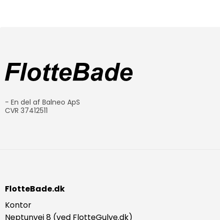
- En del af Balneo ApS
CVR 37412511
FlotteBade.dk
Kontor
Neptunvej 8 (ved FlotteGulve.dk)