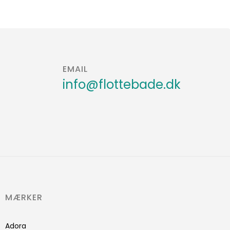
EMAIL
info@flottebade.dk
MÆRKER
Adora