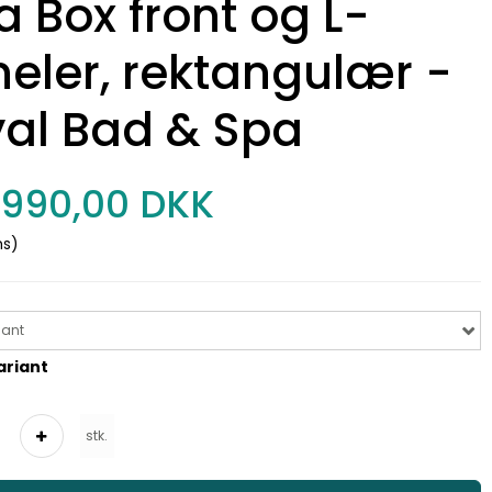
a Box front og L-
eler, rektangulær -
al Bad & Spa
.990,00 DKK
ms)
iant
ariant
stk.