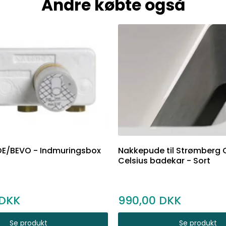
Andre købte også
E/BEVO - Indmuringsbox
Nakkepude til Strømberg
Celsius badekar - Sort
990,00
Se produkt
Se produkt