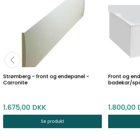
Strømberg - front og endepanel -
Front og end
Carronite
badekar/spa
1.675,00
1.800,00
Se produkt