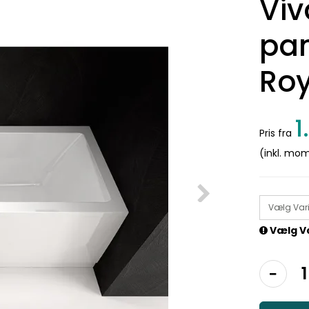
Viv
pan
Roy
1
Pris fra
(inkl. mo
Vælg Var
Vælg V