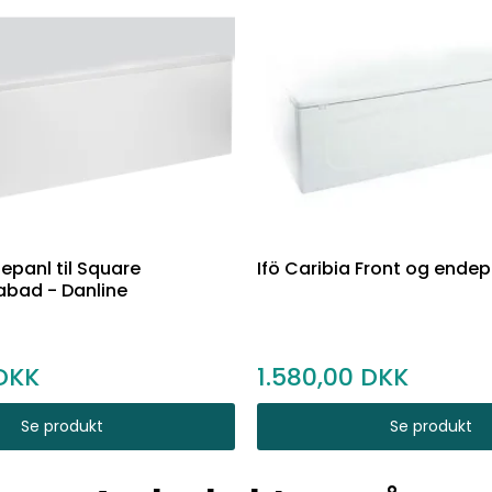
epanl til Square
Ifö Caribia Front og ende
bad - Danline
1.580,00
Se produkt
Se produkt