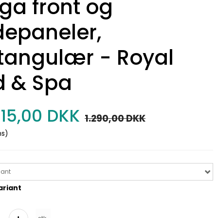
ga front og
epaneler,
tangulær - Royal
d & Spa
15,00 DKK
1.290,00 DKK
ms)
iant
ariant