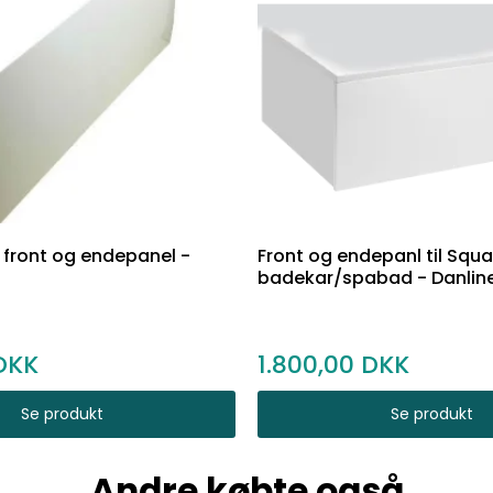
 front og endepanel -
Front og endepanl til Squa
badekar/spabad - Danlin
1.800,00
Se produkt
Se produkt
Andre købte også