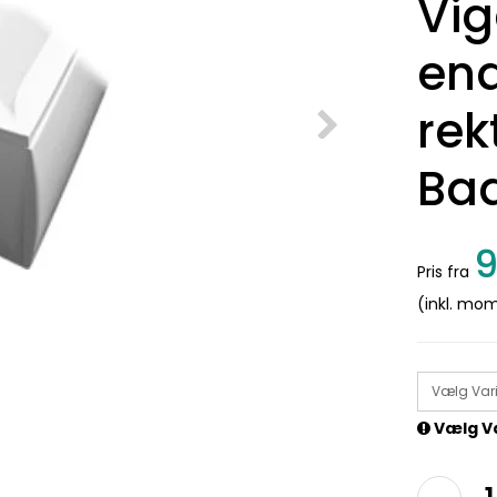
Vig
end
rek
Ba
9
Pris fra
(inkl. mo
Vælg Var
Vælg V