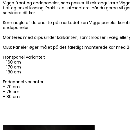
Vigga front og endepaneler, som passer til rektangulære Vigg
flot og enkel løsning. Praktisk at afmontere, når du gerne vil gør
servicere dit kar.
Som nogle af de eneste på markedet kan Vigga paneler kombi
endepaneler.
Monteres med clips under karkanten, samt klodser i væg eller 
OBS: Paneler øger målet på det færdigt monterede kar med 
Frontpanel varianter:
- 160 cm
- 170 cm
- 180 cm
Endepanel varianter:
- 70 cm
- 75 cm
- 80 cm