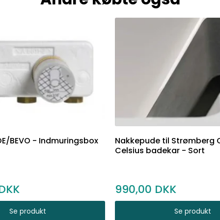
E/BEVO - Indmuringsbox
Nakkepude til Strømberg
Celsius badekar - Sort
990,00
Se produkt
Se produkt