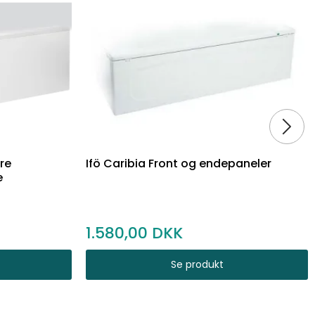
re
Ifö Caribia Front og endepaneler
e
1.580,00
Se produkt