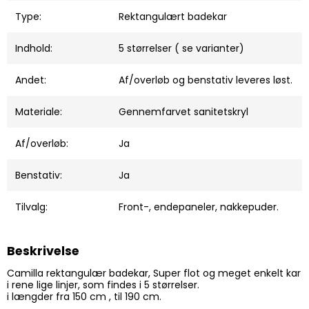
Type:
Rektangulært badekar
Indhold:
5 størrelser ( se varianter)
Andet:
Af/overløb og benstativ leveres løst.
Materiale:
Gennemfarvet sanitetskryl
Af/overløb:
Ja
Benstativ:
Ja
Tilvalg:
Front-, endepaneler, nakkepuder.
Beskrivelse
Camilla rektangulær badekar, Super flot og meget enkelt kar
i rene lige linjer, som findes i 5 størrelser.
i længder fra 150 cm , til 190 cm.