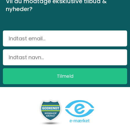
Vil du modtage eksklusive tilbud &
nyheder?