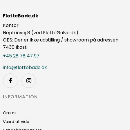
FlotteBade.dk
Kontor
Neptunvej 8 (ved FlotteGulve.dk)
OBS: Der er ikke udstilling / showroom på adressen
7430 Ikast
+45 28 78 47 97
info@flottebade.dk
INFORMATION
Om os
Værd at vide