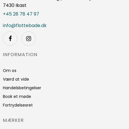
7430 Ikast
+45 28 78 47 97
info@flottebade.dk
INFORMATION
Om os
Værd at vide
Handelsbetingelser
Book et møde
Fortrydelsesret
MÆRKER