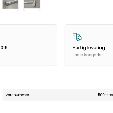
Lave priser siden 2016
Vi er
E-mærket
Varenummer
500-sta