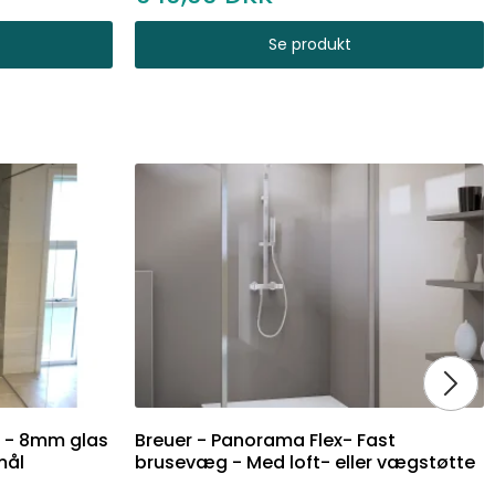
Se produkt
 - 8mm glas
Breuer - Panorama Flex- Fast
mål
brusevæg - Med loft- eller vægstøtte