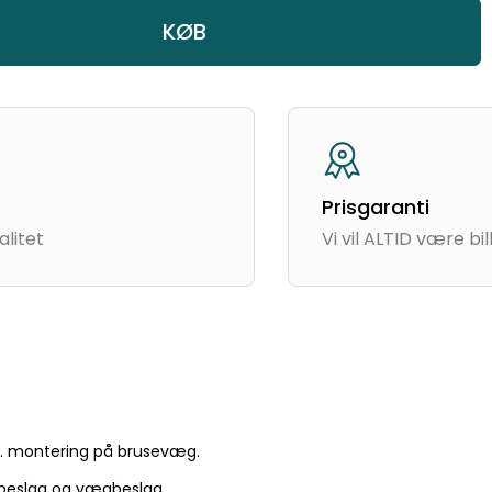
KØB
Prof rådgivning
Af produkter i høj kvalitet
r. montering på brusevæg.
beslag og vægbeslag.