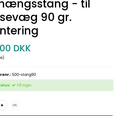
hængsstang - til
sevæg 90 gr.
ntering
,00 DKK
ms)
renr.:
500-stang90
atus:
På lager.
stk.