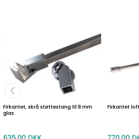
Firkantet, skrå støttestang til 8 mm
Firkantet lo
glas
635,00
770,00