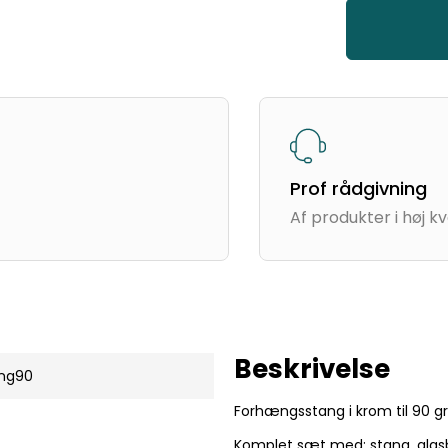
Hurtig levering
I hele kongeriet
Beskrivelse
ng90
Forhængsstang i krom til 90 g
Komplet sæt med: stang, glas