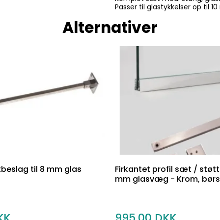
Passer til glastykkelser op til
Alternativer
ftbeslag til 8 mm glas
Firkantet profil sæt / støtt
mm glasvæg - Krom, børste
995,00