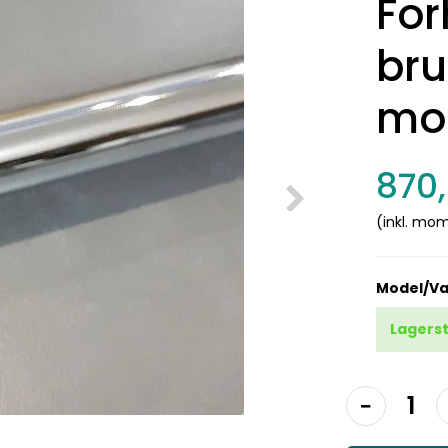
For
bru
mo
870
(inkl. mo
Model/Va
Lagerst