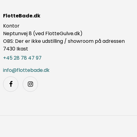
FlotteBade.dk
Kontor
Neptunvej 8 (ved FlotteGulve.dk)
OBS: Der er ikke udstilling / showroom på adressen
7430 Ikast
+45 28 78 47 97
info@flottebade.dk